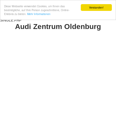
Diese Webseite verwendet Cookies, um Ihnen das
Verstanden!
bestmögliche, auf Ihre Person zugeschnittene, Online-
Erlebnis zu bieten.
Mehr Informationen
SINGLE.PHP
Audi Zentrum Oldenburg